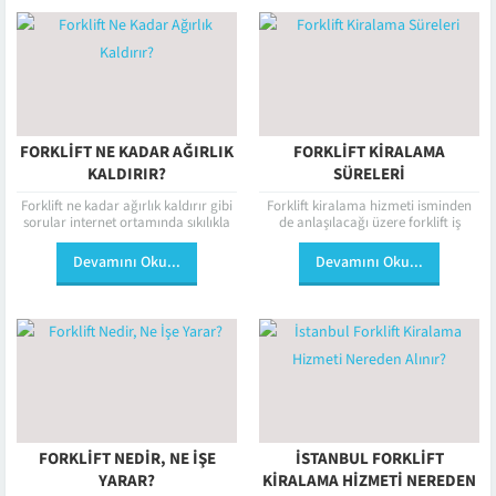
FORKLIFT NE KADAR AĞIRLIK
FORKLIFT KIRALAMA
KALDIRIR?
SÜRELERI
Forklift ne kadar ağırlık kaldırır gibi
Forklift kiralama hizmeti isminden
sorular internet ortamında sıkılıkla
de anlaşılacağı üzere forklift iş
aratılır. Bu da aslında bu araçların
makinelerinin müşteriler tarafından
ne kadar merak edildiğinin...
belirli süreliğine kiralanmasıdır.
Devamını Oku...
Devamını Oku...
Deneyimli ve çalışkan forklift
firması...
FORKLIFT NEDIR, NE İŞE
İSTANBUL FORKLIFT
YARAR?
KIRALAMA HIZMETI NEREDEN