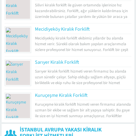
Forklift, insan gücünün yetersiz kaldığı ve ağır olan yükleri
Silivri kiralık forklift ile güven ortamında işlerinize hız
belirli bir yüksekliğe taşımaya...
kazandırabilirsiniz. Forklift, ağır yüklerin kaldırılması için
üzerinde bulunan çatallar yardımı ile yükün bir araca ya
da rafa taşınması için kullanılan bir iş makinesi olarak
görev görür. Bu makine genellikle palet üstüne
Mecidiyeköy Kiralık Forklift
yerleştirilmiş olan yüklerin taşınmasını ve istifinin yapılması
Mecidiyeköy kiralık forklift ekibimiz yıllardır bu alanda
amacıyla kullanılır. Gün içinde...
hizmet verir. Sürekli olarak bakım yapılan araçlarımızla
sizlere profesyonel bir hizmet sunuyoruz. Forklift bir çeşit
istifleyicidir. Bu nedenle işletmeler yük taşıma alanında
rahatlıkla kullanabilir. Böylelikle hem iş gücünden hem de
Sarıyer Kiralık Forklift
zamandan tasarruf etme imkanı elde eder. Günümüzde
Sarıyer kiralık forklift hizmeti veren firmamız bu alanda
teknolojinin gelişmesi ile birlikte insan gücünün...
uzun süredir çalışır. Sahip olduğu sağlam altyapı, güçlü
birliktelik ve ekip ruhu ile size profesyonel bir hizmet
sağlar. Firma olarak araçlarımızın bakımını her daim en iyi
şekilde yaparız. Çatalları yardımı ile yükü kavrayarak
Kuruçeşme Kiralık Forklift
dengeli bir şekilde istenilen yüksekliğe taşıyan iş makinesine
Kuruçeşme kiralık forklift hizmeti veren firmamız alanında
forklift...
uzman bir ekibe ve sağlam bir alt yapıya sahiptir. Bu gaye
ile size en iyi hizmeti sunmayı amaçlıyoruz. Forkliftler
genel anlamı ile istif makine anlamına gelmektedir. Ağır
yüklerin taşınmasında ve bu yükleri taşınma amacı ile
İSTANBUL AVRUPA YAKASI KIRALIK
kullanılmaktadır. İnsan gücünün yetersiz kalması
FORKLIFT HIZMETLERI