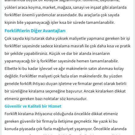
alanlarında büyük bir kolaylık sağlanmıştır. İstifleme, depolama,
yükleri araca koyma, market, mağaza, sanayi ve inşaat gibi alanlarda
forkliftler önemli yardımcılar arasındadır. Bu araçlarla çok sayıda
kişinin bile yapamayacağı işler kısa bir sürede tamamlanabilir.
Forkliftlerin Diğer Avantajları
Çok sayıda kişi tutarak daha yüksek maliyetle yapmanız gereken bir işi
forkliftler sayesinde sadece kiralama masrafı ile çok daha kısa ve pratik
bir şekilde yapabilirsiniz. Küçük ve dar bir alanda insanların
yapamayacağı bir iş forkliftler sayesinde hemen tamamlanabilir.
Elbette ki bu kadar işlevsel ve ağır makinelerin satın alınması kolay
değildir. Forkliftler maliyeti çok fazla olan makinelerdir. Bu yüzden
genelde forklift ihtiyacı duyan işletme ve firmalar genel olarak belirli
bir süreliğine kiralama seçeneğine başvurur. Ancak kiralarken dikkat
etmeniz gereken bazı noktalar söz konusudur.
Güvenilir ve Kaliteli bir Hizmet
Forklift kiralama ihtiyacınız olduğunda öncelikle dikkat etmeniz
gereken güvenilir bir firmayla iletişime geçmektir. Ne yazık ki bu
konuda piyasada çok fazla mağduriyet yaşanıyor. Öncelikle alanında