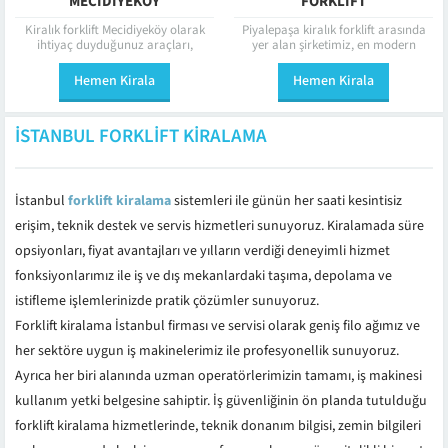
MECIDIYEKÖY
FORKLIFT
Kiralık forklift Mecidiyeköy olarak
Piyalepaşa kiralık forklift arasında
ihtiyaç duyduğunuz araçları,
yer alan şirketimiz, en modern
şirketimiz size en uygun koşullarla
forklift araçları ile müşterilerine
kiralama hizmeti veriyor!
hizmet veriyor. Piyalepaşa semtinde
Hemen Kirala
Hemen Kirala
Mecidiyeköy semtindeki
bulunan müşterilerimize inşaat...
müşterilerimiz için forklift...
İSTANBUL FORKLIFT KIRALAMA
İstanbul
forklift kiralama
sistemleri ile günün her saati kesintisiz
erişim, teknik destek ve servis hizmetleri sunuyoruz. Kiralamada süre
opsiyonları, fiyat avantajları ve yılların verdiği deneyimli hizmet
fonksiyonlarımız ile iş ve dış mekanlardaki taşıma, depolama ve
istifleme işlemlerinizde pratik çözümler sunuyoruz.
Forklift kiralama İstanbul firması ve servisi olarak geniş filo ağımız ve
her sektöre uygun iş makinelerimiz ile profesyonellik sunuyoruz.
Ayrıca her biri alanında uzman operatörlerimizin tamamı, iş makinesi
kullanım yetki belgesine sahiptir. İş güvenliğinin ön planda tutulduğu
forklift kiralama hizmetlerinde, teknik donanım bilgisi, zemin bilgileri