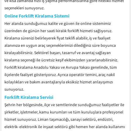
ve kısa zamanda hızlı iş yapma performanslarına göre nitelikli hizmet
seçenekleri sunuyoruz.
Online Forklift Kiralama Sistemi
Her alanda sunduğumuz kalite ve güven ile online sistemimiz
üzerinden de günün her saati kiralık forklift hizmeti sağlıyoruz.
Kiralama sürenizi belirleyerek fiyat teklifi alabilir, iş ve faaliyet
alanınıza en uygun araç seçeneklerimizi dilediğiniz süre boyunca
kiralayabilirsiniz. Sektörel başarı, tasarruf ve avantaj sağlayan
kiralama seçeneği ile ücretsiz keşif ekibimizden yararlanabilirsiniz.
Forklift kiralama Anadolu Yakası ve Avrupa Yakası genelinde, tüm
ilçelerde faaliyet gösteriyoruz. Ayrıca operatör temini, araç nakil
kolaylıkları ve bakım avantajlarıyla eksiksiz hizmet anlayışımızı
sunuyoruz.
Forklift Kiralama Servisi
Şehrin her bölgesinde, ilçe ve semtlerinde sunduğumuz faaliyetler ile
şirketler, işletmeler, kamu kurumları ve tüm kuruluşlara profesyonel
hizmet sunuyoruz. Liman taşımacılığı, sanayi sektörü, endüstri,
elektrik- elektronik ile inşaat sektörü gibi hemen her alanda kullanımı