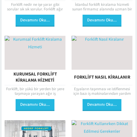
ALINIR?
Forklift nedir ne işe yarar gibi
İstanbul forklift kiralama hizmeti
sorular sık sık sorulur. Forklift ağır
sunan firmamız alanında uzman bir
yükleri öndeki iki çatal ile rahatça
kadroya sahiptir. İstanbul geneline
kaldırabilme özelliğinin...
verdiğimiz hizmetle işinizde büyük
Devamını Oku...
Devamını Oku...
bir hız kazanacaksınız....
KURUMSAL FORKLIFT
FORKLIFT NASIL KIRALANIR
KIRALAMA HIZMETI
Forklift, bir yükü bir yerden bir yere
Eşyaların taşınması ve istiflenmesi
taşımaya yarayan ağır iş
için bazı iş makinalarından yardım
makineleridir. Bazı yükler insanların
alınması gerekmektedir. Forkliftler
kaldıramayacağı ağırlıkta olur.
özellikle bu amaç için kullanılan iş
Devamını Oku...
Devamını Oku...
Bunun için...
makinalarıdır. Forklift...