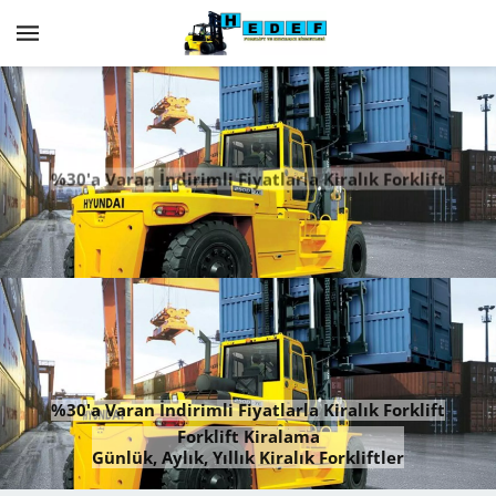
%30'a Varan İndirimli Fiyatlarla Kiralık Forklift
Forklift Kiralama
Günlük, Aylık, Yıllık Kiralık Forkliftler
%30'a Varan İndirimli Fiyatlarla Kiralık Forklift
Forklift Kiralama
Günlük, Aylık, Yıllık Kiralık Forkliftler