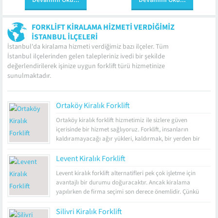
Devamını Oku...
Devamını Oku...
zaman kazandıran bir...
bilgi sahibi...
FORKLIFT KIRALAMA HIZMETI VERDIĞIMIZ
İSTANBUL İLÇELERI
İstanbul'da kiralama hizmeti verdiğimiz bazı ilçeler. Tüm
İstanbul ilçelerinden gelen talepleriniz ivedi bir şekilde
değerlendirilerek işinize uygun forklift türü hizmetinize
sunulmaktadır.
Ortaköy Kiralık Forklift
Ortaköy kiralık forklift hizmetimiz ile sizlere güven
içerisinde bir hizmet sağlıyoruz. Forklift, insanların
kaldıramayacağı ağır yükleri, kaldırmak, bir yerden bir
yere ulaştırmak için kullanılan iş makinesinin adıdır.
Makinede bulunan paletlerin üzerine yükler eklenir ve bu
Levent Kiralık Forklift
yüklerin taşınmasını sağlar. Genel olarak amacı, yük
Levent kiralık forklift alternatifleri pek çok işletme için
taşımaktır. Taşıma kapasitesi 40 tona kadar ulaşmaktadır.
avantajlı bir durumu doğuracaktır. Ancak kiralama
Makinede...
yapılırken de firma seçimi son derece önemlidir. Çünkü
forkliftler bakımlı ve sigortalı olmadığı zaman bu durum
işletmeler bazı sıkıntılar çıkarmaktadır. Peki, forklift nedir?
Silivri Kiralık Forklift