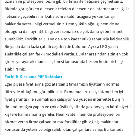
uzman ve profesyonel bizim gibi bir firma ile iletişime geçmelisiniz.
Bizimle görüşürken dilerseniz telefon dilerseniz de internet aracılığı ile
iletişime geçebilirsiniz. Daha sonra kaldıracağınız yükün tonajı
hakkında yeterli bilgi vermelisiniz. Hem yükün ağırlığı hem de ne
olduğuna dair ayrıntılı bilgi verirseniz siz de çok daha iyi bir hizmet
sunabiliriz. Forkliftler 2, 3 ya da 4 ton kadar yükü rahatlıkla kaldırabilir.
Bir ya da daha fazla çatallı çeşitleri de bulunur. Ayrıca LPG ya da
elektrikle çalışan farklı modelleri vardır. Bunlar arasından sizin en çok
işinize yarayacak olanın seçilmesi konusunda bizden kesin bir bilgi
alabilirsiniz.
Forklift Kiralama Püf Noktaları
Eğer piyasa fiyatlarına göz atarsanız firmamızın fiyatların normal
düzeyde olduğunu görebilirsiniz. Firmamız size en iyi hizmeti en iyi
fiyat garantisi ile sunmak için çalışıyor. Bu yüzden internette bu işin
dolandırıcılığını yapan ve çok düşük fiyatlarla göz boyayan kötü niyetli
kişilere kanmamanız gerekir. Hem kaliteli hem de profesyonel bir
hizmet veren firma çalışanlarımız forkliftler gibi ağır iş makinaları
konusunda yeterince bilgi sahibi olan çalışanlara sahip. Bu konuda