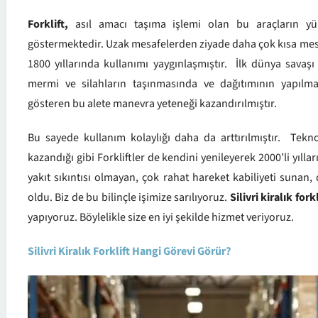
Forklift,
asıl amacı taşıma işlemi olan bu araçların yü
göstermektedir. Uzak mesafelerden ziyade daha çok kısa mesafe
1800 yıllarında kullanımı yaygınlaşmıştır. İlk dünya sava
mermi ve silahların taşınmasında ve dağıtımının yapılması
gösteren bu alete manevra yeteneği kazandırılmıştır.
Bu sayede kullanım kolaylığı daha da arttırılmıştır. Teknol
kazandığı gibi Forkliftler de kendini yenileyerek 2000’li yılla
yakıt sıkıntısı olmayan, çok rahat hareket kabiliyeti sunan,
oldu. Biz de bu bilinçle işimize sarılıyoruz.
Silivri kiralık forkl
yapıyoruz. Böylelikle size en iyi şekilde hizmet veriyoruz.
Silivri Kiralık Forklift Hangi Görevi Görür?