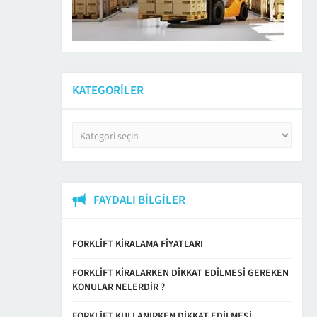
KATEGORILER
Kategoriler
FAYDALI BILGILER
FORKLIFT KIRALAMA FIYATLARI
FORKLIFT KIRALARKEN DIKKAT EDILMESI GEREKEN
KONULAR NELERDIR ?
FORKLIFT KULLANIRKEN DIKKAT EDILMESI