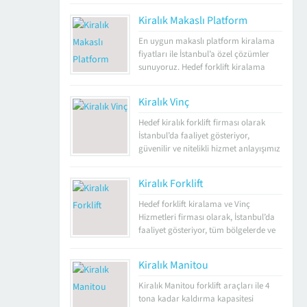
bir düzen baz alınarak bakımlarının
Kiralık Makaslı Platform
yapılması gerekmektedir. Bakımları
düzenli yapılmayan, sorunlu
En uygun makaslı platform kiralama
bölgeleriyle ilgili onarım yerine
fiyatları ile İstanbul’a özel çözümler
masraftan kaçınmak için parçalar
sunuyoruz. Hedef forklift kiralama
aşınmış halde kullanılmaya devam
firması olarak, yüksek alanlarda
edilen araçlarda daha büyük sorunlar
yapılan işlerde güvenlik donanımlı,
Kiralık Vinç
görülüyor. Bu tarz durumların...
platform sunumları ile pratik, hızlı ve
ekonomik çözümler sağlıyoruz.
Hedef kiralık forklift firması olarak
Firmamız 2002 yılından bu yanan
İstanbul’da faaliyet gösteriyor,
sektöre öncülük etmektedir. İstanbul
güvenilir ve nitelikli hizmet anlayışımız
Kiralık Platform Tüm sektörlerde
ile 2002’den bu yana profesyonellik
kullanılabilen ve özellikle inşaat, sanayi
sunuyoruz. Kiralık vinç sistemlerinde
Kiralık Forklift
sektörlerinde...
hizmet verdiğimiz sektörler ve alanlar
ile Anadolu Yakası, Avrupa Yakası ve
Hedef forklift kiralama ve Vinç
tüm ilçelerde taşıma işlemlerinde kolay
Hizmetleri firması olarak, İstanbul’da
ve hızlı hizmet sunumu
faaliyet gösteriyor, tüm bölgelerde ve
gerçekleştiriyoruz. Kiralık Vinç
civar yerleşim birimlerinde hizmet
Hizmetleri Sepetli platform vinç
sağlıyoruz. Şehrin tüm ilçelerinde ve
Kiralık Manitou
olarakta...
günün her saati kiralık forklift
hizmetleriyle, taşıma ve istifleme
Kiralık Manitou forklift araçları ile 4
işlemlerinizin en hızlı sürede
tona kadar kaldırma kapasitesi