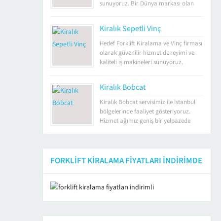
tamamlanmasına olanak sunuyoruz.
sunuyoruz. Bir Dünya markası olan
Kiralık Forklift Fiyatları İstanbul kiralık
Manitou, 18 m ile 30 m yüksekliklere
forklift fiyatları, kiralama süresine ve
kadar, taşıma, aktarma ve istifleme
Kiralık Sepetli Vinç
kiralanan araçların...
işlemleri sağlıyor. Kiralık Manitou
arayanlar için sunduğumuz farklı
Hedef Forklift Kiralama ve Vinç firması
özelliklere sahip ve farklı tonaj
olarak güvenilir hizmet deneyimi ve
performansları ile hizmet veriyoruz.
kaliteli iş makineleri sunuyoruz.
Kiralık Manitou Fiyatları Teleskobik
Şirketimiz, kiralama ve 2. el satış
bom iş...
sisteminde faaliyet göstermekte olup
Kiralık Bobcat
kiralık sepetli vinç İstanbul sektöründe
lider konumdadır. Günün her saati
Kiralık Bobcat servisimiz ile İstanbul
kesintisiz hizmet ve tam donanımlı
bölgelerinde faaliyet gösteriyoruz.
mobil araçlarımız ile kent içi ve kent
Hizmet ağımız geniş bir yelpazede
dışı tüm bölgelerde...
sunulmakta ve 7/24 kesintisiz temin,
destek sağlamaktayız. Kiralık Bobcat
Trencher ve tüm ürünlerimiz ile
ihtiyacınızı karşılayacak farklı
FORKLIFT KIRALAMA FIYATLARI İNDIRIMDE
opsiyonlardaki araçlar ile seçenekler
sunuyoruz. Nehir Kiralık Bobcat Nehir
Kiralık Forklift ve Vinç Kiralama
sistemi olarak, Amerika’da üretilen
Bobcat Çok...