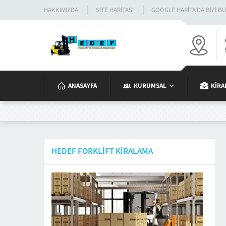
HAKKIMIZDA
SITE HARITASI
GOOGLE HARITA’DA BIZI B
ANASAYFA
KURUMSAL
KIRA
HEDEF FORKLIFT KIRALAMA