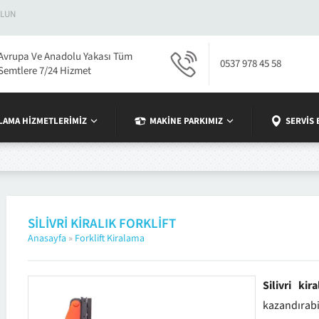
ULUN
Avrupa Ve Anadolu Yakası Tüm
0537 978 45 58
Semtlere 7/24 Hizmet
LAMA HIZMETLERIMIZ
MAKINE PARKIMIZ
SERVIS
SILIVRI KIRALIK FORKLIFT
Anasayfa
»
Forklift Kiralama
Silivri kira
kazandırabi