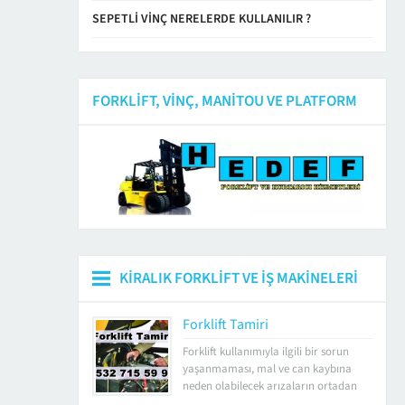
SEPETLI VINÇ NERELERDE KULLANILIR ?
FORKLIFT, VINÇ, MANITOU VE PLATFORM
KIRALIK FORKLIFT VE İŞ MAKINELERI
Forklift Tamiri
Forklift kullanımıyla ilgili bir sorun
yaşanmaması, mal ve can kaybına
neden olabilecek arızaların ortadan
kaldırılması için forkliftlerin periyodik